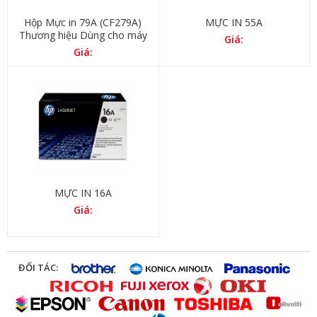
Hộp Mực in 79A (CF279A)
MỰC IN 55A
Thương hiệu Dùng cho máy
Giá:
in Hp LaserJet Pro M12w /
Giá:
M12a / M26a / M26nw
MỰC IN 16A
Giá:
ĐỐI TÁC: