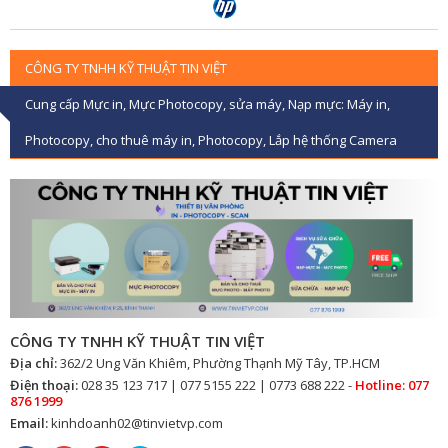
CÔNG TY TNHH KỸ THUẬT TIN VIỆT
Cung cấp Mực in, Mực Photocopy, sửa máy, Nạp mực: Máy in,
Photocopy, cho thuê máy in, Photocopy, Lắp hệ thống Camera
CÔNG TY TNHH KỸ THUẬT TIN VIỆT
Địa chỉ:
362/2 Ung Văn Khiêm, Phường Thạnh Mỹ Tây, TP.HCM
Điện thoại:
028 35 123 717 | 077 5155 222 | 0773 688 222 -
Hotline: 077
876 1999
Email:
kinhdoanh02@tinvietvp.com