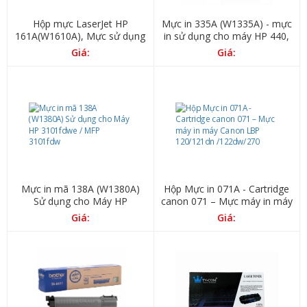
Hộp mực LaserJet HP
Mực in 335A (W1335A) - mực
161A(W1610A), Mực sử dụng
in sử dụng cho máy HP 440,
cho máy HP 4006
hp 436
Giá:
Giá:
Mực in mã 138A (W1380A)
Hộp Mực in 071A - Cartridge
Sử dụng cho Máy HP
canon 071 – Mực máy in máy
3101fdwe / MFP 3101fdw
Canon LBP 120/121dn
Giá:
Giá:
/122dw/270