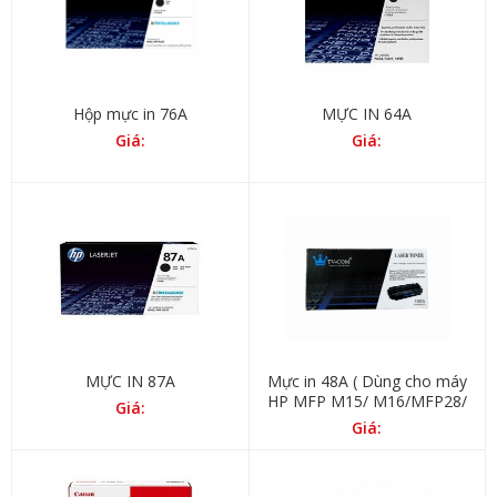
Hộp mực in 76A
MỰC IN 64A
Giá:
Giá:
MỰC IN 87A
Mực in 48A ( Dùng cho máy
HP MFP M15/ M16/MFP28/
Giá:
MFP29)
Giá: