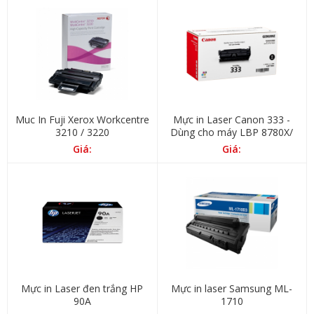
Muc In Fuji Xerox Workcentre
Mực in Laser Canon 333 -
3210 / 3220
Dùng cho máy LBP 8780X/
8100n
Giá:
Giá:
Mực in Laser đen trắng HP
Mực in laser Samsung ML-
90A
1710