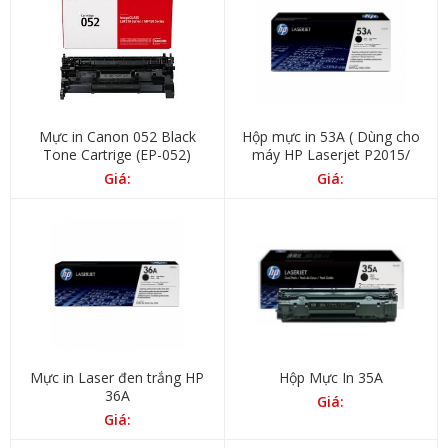
Mực in Canon 052 Black
Hộp mực in 53A ( Dùng cho
Tone Cartrige (EP-052)
máy HP Laserjet P2015/
2014/ Canon Laser LBP
Giá:
Giá:
3310/ 3370)
Mực in Laser đen trắng HP
Hộp Mực In 35A
36A
Giá:
Giá: