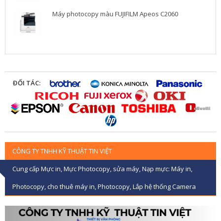
Máy photocopy màu FUJIFILM Apeos C2060
ĐỐI TÁC:
CÔNG TY TNHH KỸ THUẬT TIN VIỆT
Cung cấp Mực in, Mực Photocopy, sửa máy, Nạp mực: Máy in,
Photocopy, cho thuê máy in, Photocopy, Lắp hệ thống Camera