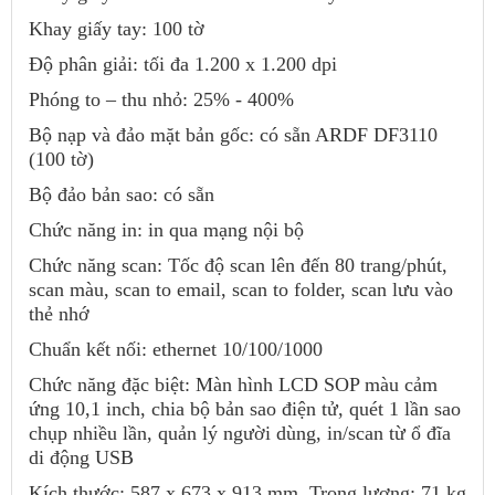
Khay giấy tay: 100 tờ
Độ phân giải: tối đa 1.200 x 1.200 dpi
Phóng to – thu nhỏ: 25% - 400%
Bộ nạp và đảo mặt bản gốc: có sẵn ARDF DF3110
(100 tờ)
Bộ đảo bản sao: có sẵn
Chức năng in: in qua mạng nội bộ
Chức năng scan: Tốc độ scan lên đến 80 trang/phút,
scan màu, scan to email, scan to folder, scan lưu vào
thẻ nhớ
Chuẩn kết nối: ethernet 10/100/1000
Chức năng đặc biệt: Màn hình LCD SOP màu cảm
ứng 10,1 inch, chia bộ bản sao điện tử, quét 1 lần sao
chụp nhiều lần, quản lý người dùng, in/scan từ ổ đĩa
di động USB
Kích thước: 587 x 673 x 913 mm. Trọng lượng: 71 kg