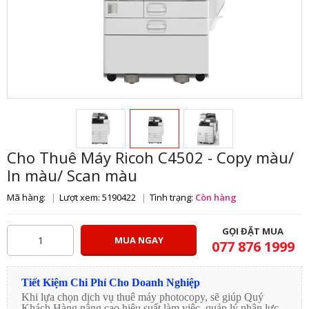
Cho Thuê Máy Ricoh C4502 - Copy màu/
In màu/ Scan màu
Mã hàng:
Lượt xem: 5190422
Tình trạng:
Còn hàng
GỌI ĐẶT MUA
MUA NGAY
077 876 1999
Tiết Kiệm Chi Phí Cho Doanh Nghiệp
Khi lựa chọn dịch vụ thuê máy photocopy, sẽ giúp Quý
Khách Hàng nâng cao hiệu suất làm việc, quản lý nhân lực