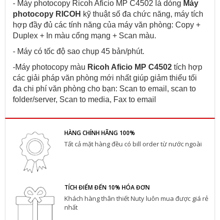
- Máy photocopy Ricoh Aficio MP C4502 là dòng
Máy
photocopy RICOH
kỹ thuật số đa chức năng, máy tích
hợp đầy đủ các tính năng của máy văn phòng: Copy +
Duplex + In màu cổng mạng + Scan màu.
- Máy có tốc độ sao chụp 45 bản/phút.
-Máy photocopy màu
Ricoh Aficio MP C4502
tích hợp
các giải pháp văn phòng mới nhất giúp giảm thiểu tối
đa chi phí văn phòng cho bạn: Scan to email, scan to
folder/server, Scan to media, Fax to email
HÀNG CHÍNH HÃNG 100%
Tất cả mặt hàng đều có bill order từ nước ngoài
TÍCH ĐIỂM ĐẾN 10% HÓA ĐƠN
Khách hàng thân thiết Nuty luôn mua được giá rẻ
nhất