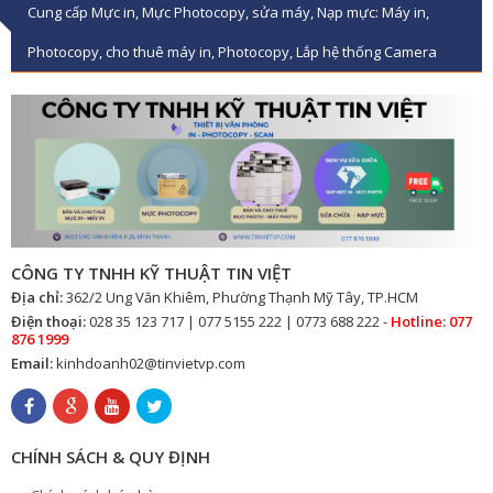
Cung cấp Mực in, Mực Photocopy, sửa máy, Nạp mực: Máy in,
Photocopy, cho thuê máy in, Photocopy, Lắp hệ thống Camera
CÔNG TY TNHH KỸ THUẬT TIN VIỆT
Địa chỉ:
362/2 Ung Văn Khiêm, Phường Thạnh Mỹ Tây, TP.HCM
Điện thoại:
028 35 123 717 | 077 5155 222 | 0773 688 222 -
Hotline: 077
876 1999
Email:
kinhdoanh02@tinvietvp.com
CHÍNH SÁCH & QUY ĐỊNH