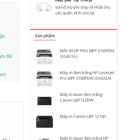
FREE SHIP TẠI TPHCM
Và hỗ trợ phí ship rẻ nhất cho
các quận, tỉnh còn lại.
Sản phẩm
vận
MÁY IN HP PRO MFP 3103FDN
(3G631A )
ưu đãi
Máy in đen trắng HP LaserJet
an)
Pro MFP 3103FDW (3G632A)
Máy in laser đen trắng
Canon LBP122DW
Máy in Canon LBP 121dn
Máy in laser đen trắng HP