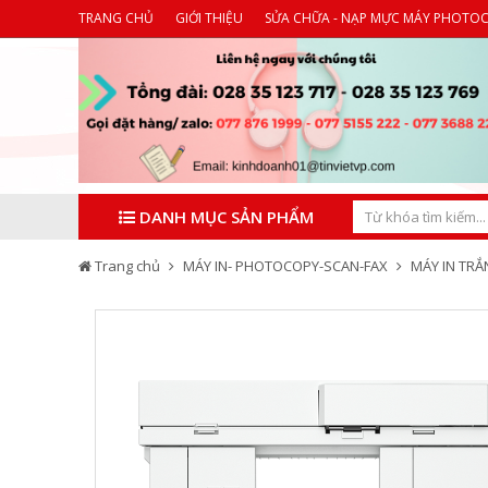
TRANG CHỦ
GIỚI THIỆU
SỬA CHỮA - NẠP MỰC MÁY PHOTO
DANH MỤC SẢN PHẨM
Trang chủ
MÁY IN- PHOTOCOPY-SCAN-FAX
MÁY IN TR