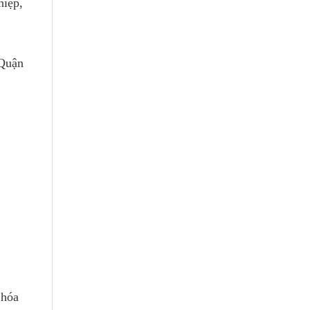
hiệp,
 Quận
 hóa