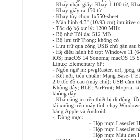
-
Khay nhận giấy: Khay 1 100 tờ, Khay
-
Khay giấy ra 150 tờ
-
Khay tùy chọn 1x550-sheet
-
Màn hình 4.3" (10.93 cm) intuitive
-
Tốc độ bộ xử lý: 1200 MHz
-
Bộ nhớ Tối đa: 512 MB
-
Bộ lưu trữ Trong: không có
-
Lưu trữ qua cổng USB chủ gắn sau b
-
Hệ điều hành hỗ trợ: Windows 11 (6
iOS; macOS 14 Sonoma; macOS 15 Seq
Linux: Elementary 6P;
-
Ngôn ngữ in: pwgRaster, urf, jpeg, ti
-
Kết nối, tiêu chuẩn: Mạng Base-T Et
2.0 tốc độ cao (máy chủ); USB cắm th
Không dây; BLE; AirPrint; Mopria, kết
không dây
-
Khả năng in trên thiết bị di động
tải xuống trên máy tính chạy Windows
bảng Apple và Android.
-
Dùng mực:
+
Hộp mực
LaserJet 
+ Hộp mực LaserJet năn
+ Hộp mực Màu đen H