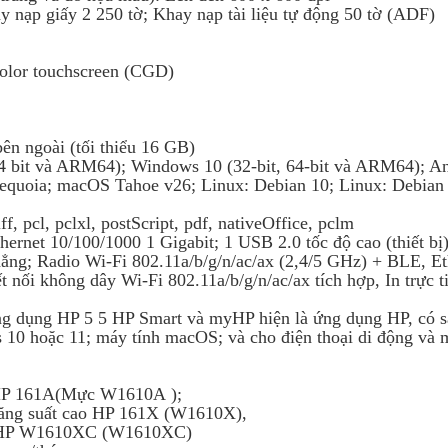
 nạp giấy 2 250 tờ; Khay nạp tài liệu tự động 50 tờ (ADF)
 color touchscreen (CGD)
ên ngoài (tối thiểu 16 GB)
4 bit và ARM64); Windows 10 (32-bit, 64-bit và ARM64); An
uoia; macOS Tahoe v26; Linux: Debian 10; Linux: Debian 
ff, pcl, pclxl, postScript, pdf, nativeOffice, pclm
hernet 10/100/1000 1 Gigabit; 1 USB 2.0 tốc độ cao (thiết bị
ẳng; Radio Wi-Fi 802.11a/b/g/n/ac/ax (2,4/5 GHz) + BLE, Et
 nối không dây Wi-Fi 802.11a/b/g/n/ac/ax tích hợp, In trực t
: Ứng dụng HP 5 5 HP Smart và myHP hiện là ứng dụng HP, có 
 10 hoặc 11; máy tính macOS; và cho điện thoại di động và 
HP 161A(
Mực W1610A
);
g suất cao HP 161X (W1610X),
P W1610XC (W1610XC)