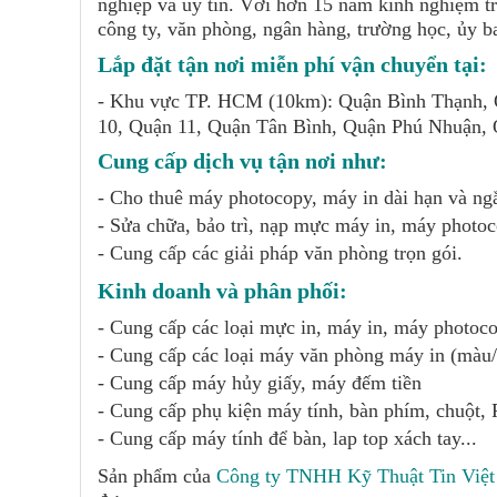
nghiệp và uy tín. Với hơn 15 năm kinh nghiệm tr
công ty, văn phòng, ngân hàng, trường học, ủy b
Lắp đặt tận nơi miễn phí vận chuyển tại:
- Khu vực TP. HCM (10km): Quận Bình Thạnh, Q
10, Quận 11, Quận Tân Bình, Quận Phú Nhuận,
Cung cấp dịch vụ tận nơi như:
- Cho thuê máy photocopy, máy in dài hạn và ng
-
Sửa chữa, bảo trì, nạp mực máy in, máy photo
-
Cung cấp các giải pháp văn phòng trọn gói.
Kinh doanh và phân phối:
-
Cung cấp các loại mực in, máy in, máy photoco
-
Cung cấp các loại máy văn phòng máy in (màu/ 
-
Cung cấp máy hủy giấy, máy đếm tiền
-
Cung cấp phụ kiện máy tính, bàn phím, chu
-
Cung cấp máy tính để bàn, lap top xách tay...
Sản phẩm của
Công ty TNHH Kỹ Thuật Tin Việ