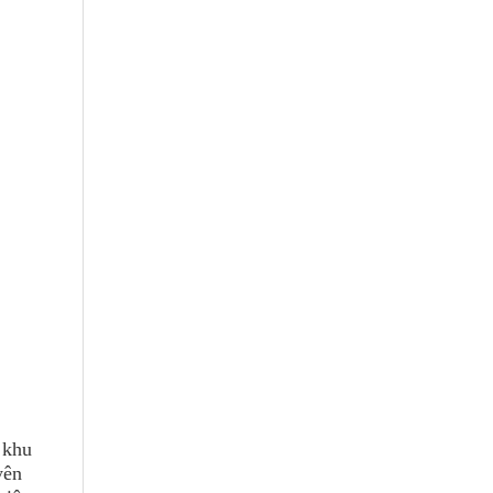
 khu
yên