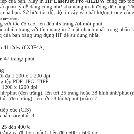
hiệp của bạn. Máy in
HP LaserJet Pro 4112DW
cung cấp tốc
p và quản lý dễ dàng cũng như khả năng in di động dễ dàng. 
 của bạn. Sở hữu tốc độ, độ tin cậy và chất lượng trong cùn
ồn HPVietNam).
g với tốc độ cao, lên đến 45 trang A4 mỗi phút
án nhiều trang với tính năng in 2 mặt nhanh nhất trong phân 
động của bạn bằng ứng dụng HP dễ sử dụng nhất.
Pro 4112dw (8X3F4A)
: 47 trang/ phút
ng
Tối đa 1.200 x 1.200 dpi
dạng tệp PDF, JPG, TIFF
n 1200 x 1200 dpi
nh/phút (đen trắng), lên tới 26 trang hoặc 38 hình ảnh/phút (
út (đen trắng), lên tới 38 hình/phút (màu) 7
tiếp xúc (CIS)
5 bản sao/phút 8
o: 25 đến 400%
trắng và đồ họa màu): Lên đến 600 x 600 dpi