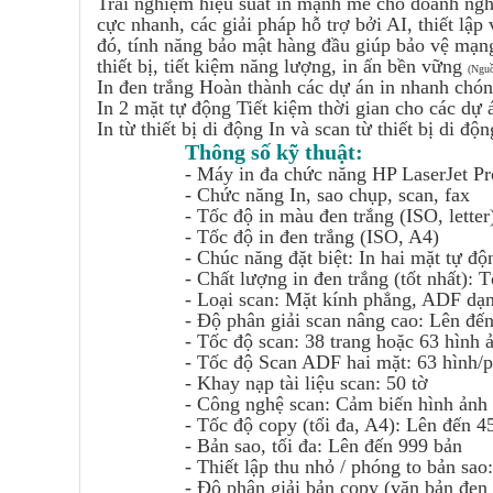
Trải nghiệm hiệu suất in mạnh mẽ cho doanh ng
cực nhanh, các giải pháp hỗ trợ bởi AI, thiết lậ
đó, tính năng bảo mật hàng đầu giúp bảo vệ mạng
thiết bị, tiết kiệm năng lượng, in ấn bền vững
(Ngu
In đen trắng Hoàn thành các dự án in nhanh chón
In 2 mặt tự động Tiết kiệm thời gian cho các dự 
In từ thiết bị di động In và scan từ thiết bị di 
Thông số kỹ thuật:
- Máy in đa chức năng HP LaserJet 
- C
hức năng In, sao chụp, scan, fax
-
Tốc độ in màu đen trắng (ISO, letter)
-
Tốc độ in đen trắng (ISO, A4)
-
Chúc năng đặt biệt: In hai mặt tự độ
-
Chất lượng in đen trắng (tốt nhất): 
-
Loại scan: Mặt kính phẳng, ADF 
-
Độ phân giải scan nâng cao: Lên đế
-
Tốc độ scan: 38 trang hoặc 63 hình ả
-
Tốc độ Scan ADF hai mặt: 63 hình/ph
-
Khay nạp tài liệu scan: 50 tờ
-
Công nghệ scan: Cảm biến hình ảnh 
-
Tốc độ copy (tối đa, A4): Lên đến 4
-
Bản sao, tối đa: Lên đến 999 bản
-
Thiết lập thu nhỏ / phóng to bản sa
-
Độ phân giải bản copy (văn bản đen 