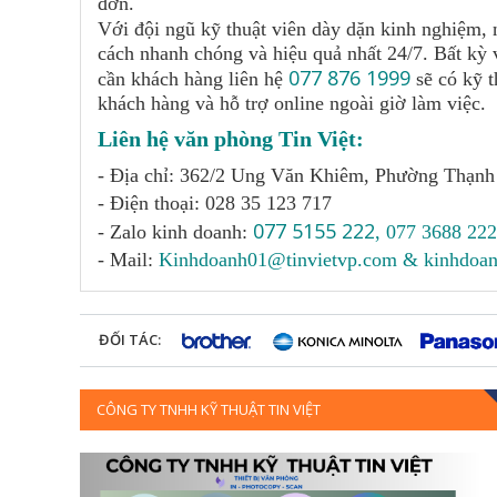
đơn.
Với đội ngũ kỹ thuật viên dày dặn kinh nghiệm, 
cách nhanh chóng và hiệu quả nhất 24/7. Bất kỳ v
077 876 1999
cần khách hàng liên hệ
sẽ có kỹ t
khách hàng và hỗ trợ online ngoài giờ làm việc.
Liên hệ văn phòng Tin Việt:
-
Địa chỉ: 362/2 Ung Văn Khiêm, Phường Thạn
-
Điện thoại: 028 35 123 717
077 5155 222
-
Zalo kinh doanh:
,
077 3688 222
-
Mail:
Kinhdoanh01@tinvietvp.com
&
kinhdoa
ĐỐI TÁC:
CÔNG TY TNHH KỸ THUẬT TIN VIỆT