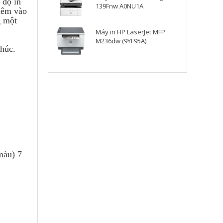
 độ in
139Fnw A0NU1A
Thêm vào
g một
Máy in HP LaserJet MFP
M236dw (9YF95A)
khúc.
màu) 7