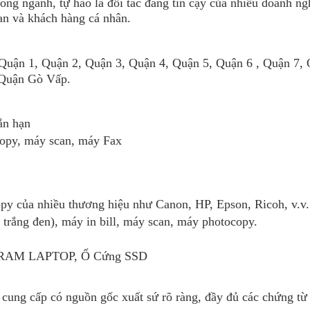
ong ngành, tự hào là đối tác đáng tin cậy của nhiều doanh ng
an và khách hàng cá nhân.
uận 1, Quận 2, Quận 3, Quận 4, Quận 5, Quận 6 , Quận 7,
 Quận Gò Vấp.
ắn hạn
copy, máy scan, máy Fax
py của nhiều thương hiệu như Canon, HP, Epson, Ricoh, v.v.
trắng đen), máy in bill, máy scan, máy photocopy.
ột, RAM LAPTOP, Ổ Cứng SSD
t
cung cấp có nguồn gốc xuất sứ rõ ràng, đầy đủ các chứng từ