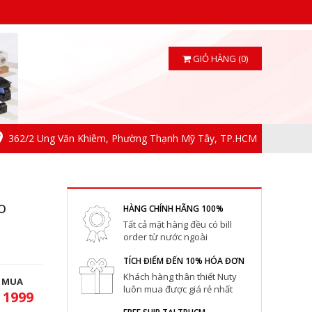
GIỎ HÀNG (0)
362/2 Ung Văn Khiêm, Phường Thạnh Mỹ Tây, TP.HCM
o
HÀNG CHÍNH HÃNG 100%
Tất cả mặt hàng đều có bill
order từ nước ngoài
TÍCH ĐIỂM ĐẾN 10% HÓA ĐƠN
Khách hàng thân thiết Nuty
T MUA
luôn mua được giá rẻ nhất
 1999