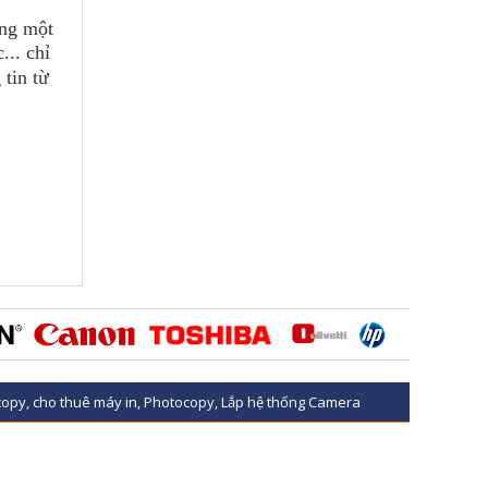
àng một
... chỉ
 tin từ
opy, cho thuê máy in, Photocopy, Lắp hệ thống Camera