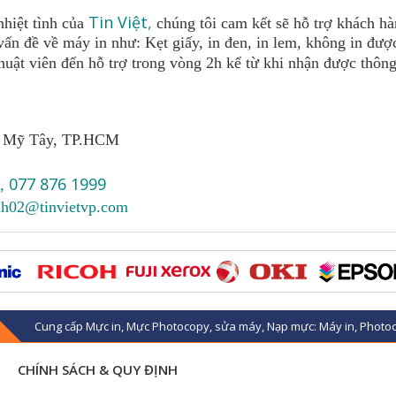
Tin Việt
,
nhiệt tình của
chúng tôi cam kết sẽ hỗ trợ khách h
ấn đề về máy in như: Kẹt giấy, in đen, in lem, không in được
huật viên đến hỗ trợ trong vòng 2h kể từ khi nhận được thông
h Mỹ Tây, TP.HCM
077 876 1999
,
nh02@tinvietvp.com
Cung cấp Mực in, Mực Photocopy, sửa máy, Nạp mực: Máy in, Photoc
CHÍNH SÁCH & QUY ĐỊNH