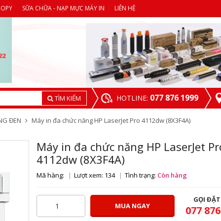
COPY
SỮA CHỮA - NẠP MỰC MÁY IN
LIÊN HỆ
077 876 1999
HOTLINE:
TÌM KIẾM
ẮNG ĐEN
Máy in đa chức năng HP LaserJet Pro 4112dw (8X3F4A)
Máy in đa chức năng HP LaserJet Pr
4112dw (8X3F4A)
Mã hàng:
Lượt xem: 134
Tình trạng:
Còn hàng
GỌI ĐẶ
MUA NGAY
077 876