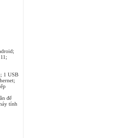
droid;
11;
); 1 USB
hernet;
iếp
sẵn để
máy tính