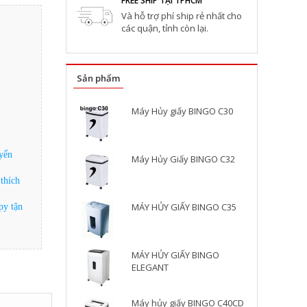
FREE SHIP TẠI TPHCM
Và hỗ trợ phí ship rẻ nhất cho
các quận, tỉnh còn lại.
Sản phẩm
Máy Hủy giấy BINGO C30
uyển
Máy Hủy Giấy BINGO C32
thích
MÁY HỦY GIẤY BINGO C35
py tận
MÁY HỦY GIẤY BINGO
ELEGANT
Máy hủy giấy BINGO C40CD