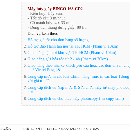
Máy hủy giấy BINGO 168-CD2
- Kiểu hủy: Hủy vụn.
- Tốc độ cắt: 3 m/phút.
- Cỡ mảnh hủy: 4 x 33 mm.
- Dung tích thùng đựng giấy: 80 lít.
Dịch vụ kèm theo:
Hỗ trợ giá tốt cho đơn hàng số lượng
Hỗ trợ Bảo Hành tận nơi tại TP. HCM (Phạm vi 10km)
Giao hàng tận nơi khu vực TP. HCM
(Phạm vi 10km)
Giao hàng gửi hỏa tốc từ 2 - 4h
(Phạm vi 20km)
Giao hàng theo nhà xe khách yêu cầu hoặc các đơn vị vận ch
như Viettel Post, j&t....
Cung cấp mực in các loại Chính hãng,
mực in các loại
Tương 
với giá ưu đãi
Cung cấp dịch vụ Nạp mực & Sửa chữa máy in/ máy photoco
nơi
Cung cấp dịch vụ cho thuê máy photocopy ( in-copy-scan)
huyển
DỊCH VỤ THUÊ MÁY PHOTOCOPY