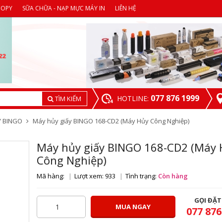
COPY
SỮA CHỮA - NẠP MỰC MÁY IN
LIÊN HỆ
077 876 1999
HOTLINE:
TÌM KIẾM
Y BINGO
Máy hủy giấy BINGO 168-CD2 (Máy Hủy Công Nghiệp)
Máy hủy giấy BINGO 168-CD2 (Máy 
Công Nghiệp)
Mã hàng:
Lượt xem: 933
Tình trạng:
Còn hàng
GỌI ĐẶ
MUA NGAY
077 876