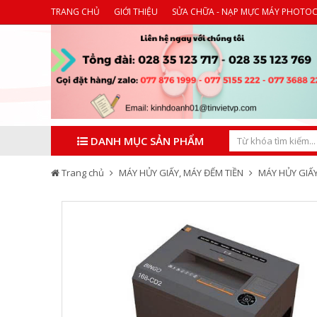
TRANG CHỦ
GIỚI THIỆU
SỬA CHỮA - NẠP MỰC MÁY PHOTO
DANH MỤC SẢN PHẨM
Trang chủ
MÁY HỦY GIẤY, MÁY ĐẾM TIỀN
MÁY HỦY GIẤ