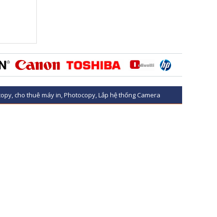
opy, cho thuê máy in, Photocopy, Lắp hệ thống Camera