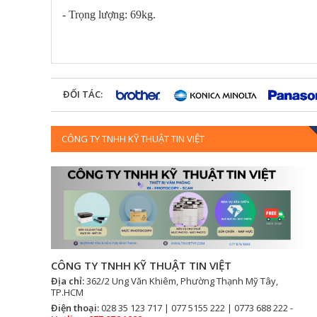
- Trọng lượng: 69kg.
ĐỐI TÁC:
CÔNG TY TNHH KỸ THUẬT TIN VIỆT
CÔNG TY TNHH KỸ THUẬT TIN VIỆT
Địa chỉ:
362/2 Ung Văn Khiêm, Phường Thạnh Mỹ Tây,
TP.HCM
Điện thoại:
028 35 123 717 | 077 5155 222 | 0773 688 222 -