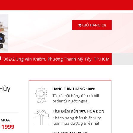
GIỎ HÀNG (0)
362/2 Ung Văn Khiêm, Phường Thạnh Mỹ Tây, TP.HCM
Hủy
HÀNG CHÍNH HÃNG 100%
Tất cả mặt hàng đều có bill
order từ nước ngoài
TÍCH ĐIỂM ĐẾN 10% HÓA ĐƠN
Khách hàng thân thiết Nuty
T MUA
luôn mua được giá rẻ nhất
 1999