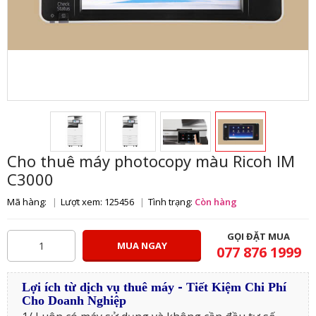
Cho thuê máy photocopy màu Ricoh IM
C3000
Mã hàng:
Lượt xem: 125456
Tình trạng:
Còn hàng
GỌI ĐẶT MUA
MUA NGAY
077 876 1999
-
Lợi ích từ dịch vụ thuê máy
Tiết Kiệm Chi Phí
Cho Doanh Nghiệp