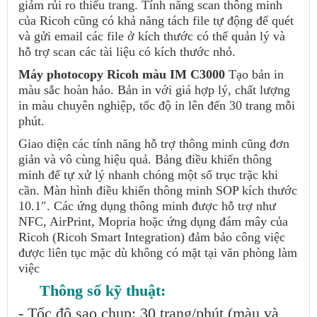
giảm rủi ro thiếu trang. Tính năng scan thông minh
của Ricoh cũng có khả năng tách file tự động để quét
và gửi email các file ở kích thước có thể quản lý và
hỗ trợ scan các tài liệu có kích thước nhỏ.
Máy photocopy Ricoh màu IM C3000
Tạo bản in
màu sắc hoàn hảo. Bản in với giá hợp lý, chất lượng
in màu chuyên nghiệp, tốc độ in lên đến 30 trang mỗi
phút.
Giao diện các tính năng hỗ trợ thông minh cũng đơn
giản và vô cùng hiệu quả. Bảng điều khiển thông
minh để tự xử lý nhanh chóng một số trục trặc khi
cần. Màn hình điều khiển thông minh SOP kích thước
10.1″. Các ứng dụng thông minh được hỗ trợ như
NFC, AirPrint, Mopria hoặc ứng dụng đám mây của
Ricoh (Ricoh Smart Integration) đảm bảo công việc
được liên tục mặc dù không có mặt tại văn phòng làm
việc
Thông số kỹ thuật:
- Tốc độ sao chụp: 30 trang/phút (màu và