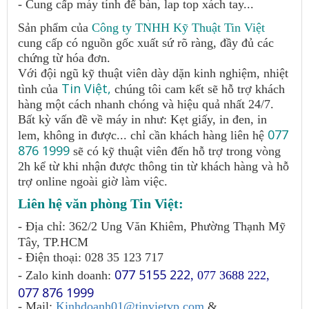
- Cung cấp máy tính để bàn, lap top xách tay...
Sản phẩm của
Công ty TNHH Kỹ Thuật Tin Việt
cung cấp có nguồn gốc xuất sứ rõ ràng, đầy đủ các
chứng từ hóa đơn.
Với đội ngũ kỹ thuật viên dày dặn kinh nghiệm, nhiệt
Tin Việt,
tình của
chúng tôi cam kết sẽ hỗ trợ khách
hàng một cách nhanh chóng và hiệu quả nhất 24/7.
Bất kỳ vấn đề về máy in như: Kẹt giấy, in đen, in
077
lem, không in được... chỉ cần khách hàng liên hệ
876 1999
sẽ có kỹ thuật viên đến hỗ trợ trong vòng
2h kể từ khi nhận được thông tin từ khách hàng và hỗ
trợ online ngoài giờ làm việc.
Liên hệ văn phòng Tin Việt:
- Địa chỉ: 362/2 Ung Văn Khiêm, Phường Thạnh Mỹ
Tây, TP.HCM
- Điện thoại: 028 35 123 717
077 5155 222
- Zalo kinh doanh:
,
077 3688 222
,
077 876 1999
- Mail:
Kinhdoanh01@tinvietvp.com
&