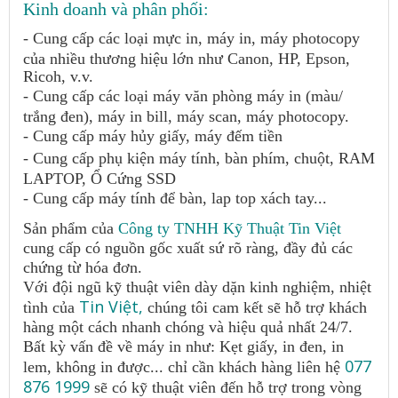
Kinh doanh và phân phối:
- Cung cấp các loại mực in, máy in, máy photocopy
của nhiều thương hiệu lớn như Canon, HP, Epson,
Ricoh, v.v.
- Cung cấp các loại máy văn phòng máy in (màu/
trắng đen), máy in bill, máy scan, máy photocopy.
- Cung cấp máy hủy giấy, máy đếm tiền
- Cung cấp phụ kiện máy tính, bàn phím, chuột, RAM
LAPTOP, Ổ Cứng SSD
- Cung cấp máy tính để bàn, lap top xách tay...
Sản phẩm của
Công ty TNHH Kỹ Thuật Tin Việt
cung cấp có nguồn gốc xuất sứ rõ ràng, đầy đủ các
chứng từ hóa đơn.
Với đội ngũ kỹ thuật viên dày dặn kinh nghiệm, nhiệt
Tin Việt,
tình của
chúng tôi cam kết sẽ hỗ trợ khách
hàng một cách nhanh chóng và hiệu quả nhất 24/7.
Bất kỳ vấn đề về máy in như: Kẹt giấy, in đen, in
077
lem, không in được... chỉ cần khách hàng liên hệ
876 1999
sẽ có kỹ thuật viên đến hỗ trợ trong vòng