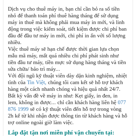
Dịch vụ cho thuê máy in, bạn chỉ cần bỏ ra số tiền
nhỏ để thanh toán phí thuê hàng tháng để sử dụng
máy in thuê mà không phải mua máy in mới, và linh
động trong việc kiểm soát, tiết kiệm được chi phí ban
đầu để đầu tư máy in mới, chi phí in ấn với số lượng
nhiều.
Việc thuê máy sẽ hạn chế được thời gian lựa chọn
mẫu mã máy, mất quá nhiều chi phí phát sinh như
tiền đầu tư máy, tiền mực sử dụng hàng tháng và tiền
sửa chữa/ bảo trì máy...
Với đội ngũ kỹ thuật viên dày dặn kinh nghiệm, nhiệt
tình của
Tin Việt,
chúng tôi
cam kết sẽ hỗ trợ khách
hàng một cách nhanh chóng và hiệu quả nhất 24/7.
Bất kỳ vấn đề về máy in như: Kẹt giấy, in đen, in
lem, không in được... chỉ cần khách hàng liên hệ
077
876 1999
sẽ có kỹ thuật viên đến hỗ trợ trong vòng
2h kể từ khi nhận được thông tin từ khách hàng và hỗ
trợ online ngoài giờ làm việc.
Lắp đặt tận nơi miễn phí vận chuyển tại: