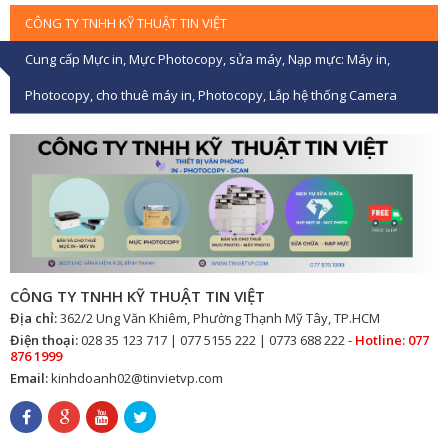
CÔNG TY TNHH KỸ THUẬT TIN VIỆT
Cung cấp Mực in, Mực Photocopy, sửa máy, Nạp mực: Máy in,
Photocopy, cho thuê máy in, Photocopy, Lắp hệ thống Camera
CÔNG TY TNHH KỸ THUẬT TIN VIỆT
Địa chỉ:
362/2 Ung Văn Khiêm, Phường Thạnh Mỹ Tây, TP.HCM
Điện thoại:
028 35 123 717 | 077 5155 222 | 0773 688 222 -
Hotline: 077
876 1999
Email:
kinhdoanh02@tinvietvp.com