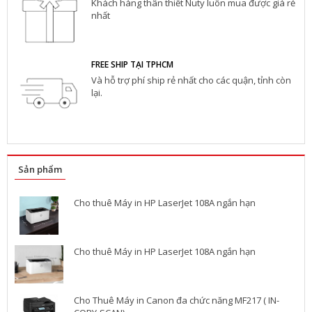
Khách hàng thân thiết Nuty luôn mua được giá rẻ
nhất
FREE SHIP TẠI TPHCM
Và hỗ trợ phí ship rẻ nhất cho các quận, tỉnh còn
lại.
Sản phẩm
Cho thuê Máy in HP LaserJet 108A ngắn hạn
Cho thuê Máy in HP LaserJet 108A ngắn hạn
Cho Thuê Máy in Canon đa chức năng MF217 ( IN-